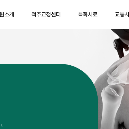
원소개
척추교정센터
특화치료
교통사
AL