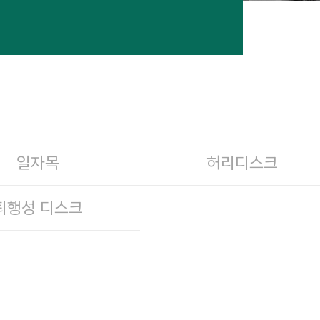
일자목
허리디스크
퇴행성 디스크