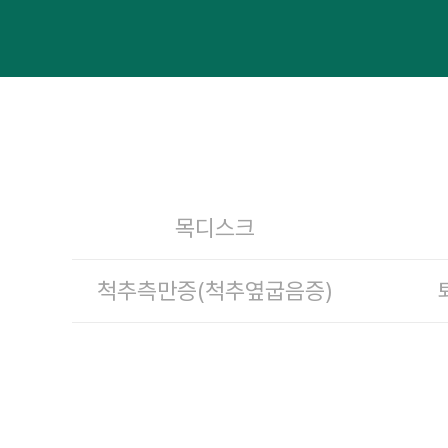
목디스크
척추측만증(척추옆굽음증)